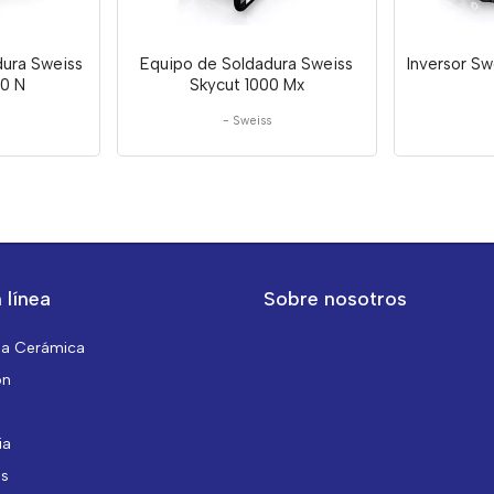
dura Sweiss
Equipo de Soldadura Sweiss
Inversor Sw
0 N
Skycut 1000 Mx
-
Sweiss
 línea
Sobre nosotros
da Cerámica
ón
ia
as