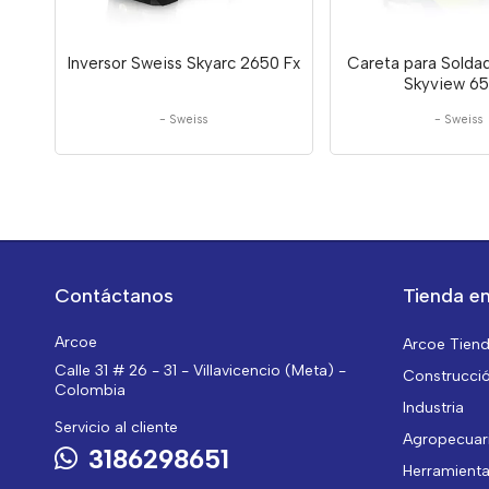
Inversor Sweiss Skyarc 2650 Fx
Careta para Solda
Skyview 65
-
Sweiss
-
Sweiss
Contáctanos
Tienda en
Arcoe
Arcoe Tien
Calle 31 # 26 - 31 - Villavicencio (Meta) -
Construcci
Colombia
Industria
Servicio al cliente
Agropecuar
3186298651
Herramient