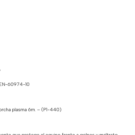
o
 EN-60974-10
rcha plasma 6m. – (P1-440)
olvente que protege el equipo frente a golpes y maltrato.