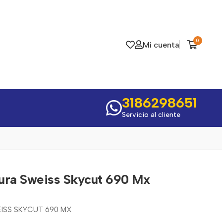
0
Mi cuenta
3186298651
Servicio al cliente
ura Sweiss Skycut 690 Mx
ISS SKYCUT 690 MX