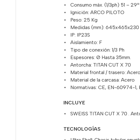
Consumo máx. (1/3ph) 51 – 29ª
Ignición: ARCO PILOTO
Peso: 25 Kg
Medidas (mm): 645x465x230
IP: IP23S
Aislamiento: F
Tipo de conexión: 1/3 Ph
Espesores: Ø Hasta 35mm.
Antorcha: TITAN CUT X 70
Material frontal / trasero: Acer
Material de la carcasa: Acero
Normativas: CE, EN-60974-1,
INCLUYE
SWEISS TITAN CUT X 70 . Anto
TECNOLOGÍAS
Ultra Shell: Chasis tubular env